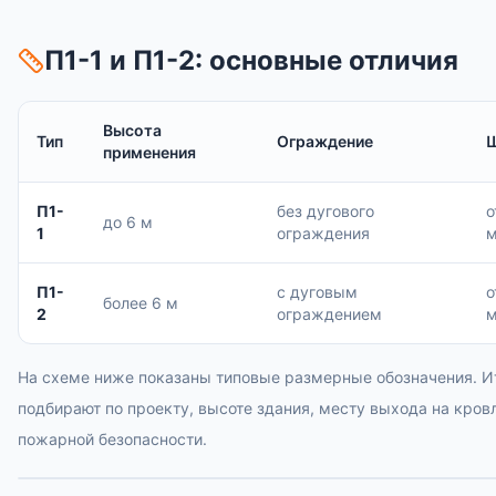
П1-1 и П1-2: основные отличия
Высота
Тип
Ограждение
применения
П1-
без дугового
о
до 6 м
1
ограждения
П1-
с дуговым
о
более 6 м
2
ограждением
На схеме ниже показаны типовые размерные обозначения. 
подбирают по проекту, высоте здания, месту выхода на кров
пожарной безопасности.