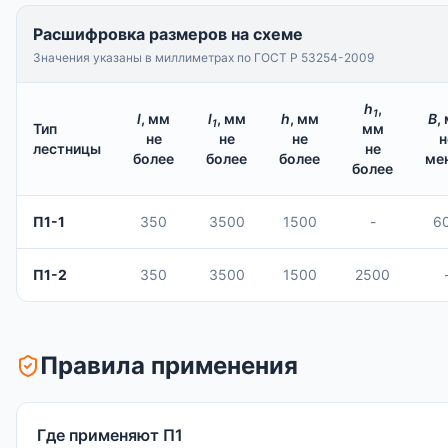
Расшифровка размеров на схеме
Значения указаны в миллиметрах по ГОСТ Р 53254-2009
h
,
1
l
, мм
l
, мм
h
, мм
B
,
1
Тип
мм
не
не
не
н
лестницы
не
более
более
более
ме
более
П1-1
350
3500
1500
-
6
П1-2
350
3500
1500
2500
Правила применения
Где применяют П1