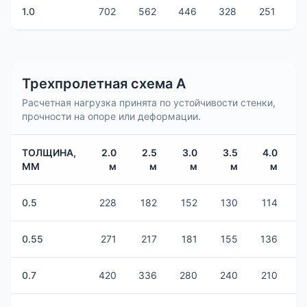
1.0
702
562
446
328
251
1
Трехпролетная схема А
Расчетная нагрузка принята по устойчивости стенки,
прочности на опоре или деформации.
ТОЛЩИНА,
2.0
2.5
3.0
3.5
4.0
4
ММ
м
м
м
м
м
0.5
228
182
152
130
114
0.55
271
217
181
155
136
1
0.7
420
336
280
240
210
1