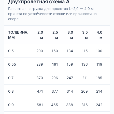
Двухпролетная схема А
Расчетная нагрузка для пролетов L=2,0 — 4,0 м
принята по устойчивости стенки или прочности на
опоре.
ТОЛЩИНА,
2.0
2.5
3.0
3.5
4.0
4
ММ
м
м
м
м
м
0.5
200
160
134
115
100
0.55
239
191
159
136
119
0.7
370
296
247
211
185
1
0.8
471
377
314
269
214
1
0.9
581
465
388
316
242
1